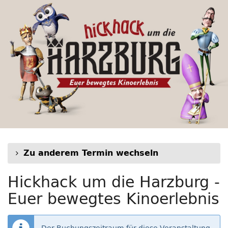
Hickhack
Zum
Haupt-
um
Inhalt
springen
die
Harzburg
-
Euer
bewegtes
Kinoerlebnis
Zu anderem Termin wechseln
Hickhack um die Harzburg -
Euer bewegtes Kinoerlebnis