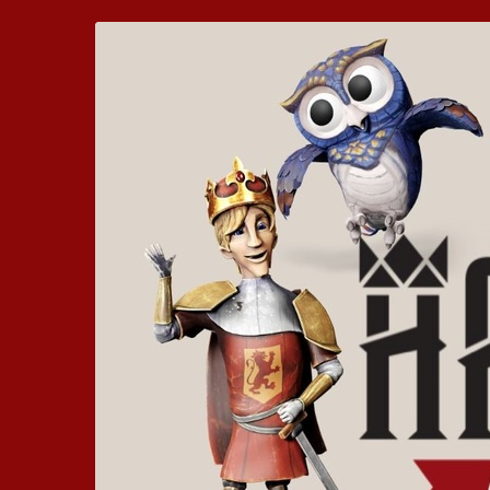
Zum
Hickhack
Haupt-
Inhalt
um
springen
die
Harzburg
-
Euer
bewegtes
Kinoerlebnis