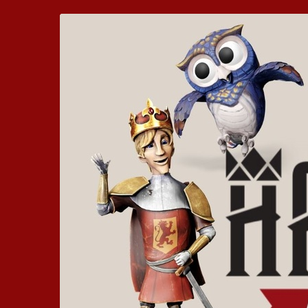
Zum
Hickhack
Haupt-
Inhalt
um
springen
die
Harzburg
-
Euer
bewegtes
Kinoerlebnis