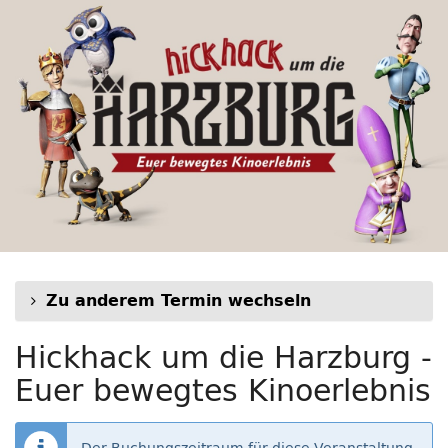
Hickhack
Zum
Haupt-
um
Inhalt
springen
die
Harzburg
-
Euer
bewegtes
Kinoerlebnis
Zu anderem Termin wechseln
Hickhack um die Harzburg -
Euer bewegtes Kinoerlebnis