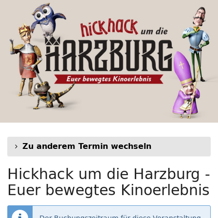
Hickhack
Zum
Haupt-
um
Inhalt
springen
die
Harzburg
-
Euer
bewegtes
Kinoerlebnis
Zu anderem Termin wechseln
Hickhack um die Harzburg -
Euer bewegtes Kinoerlebnis