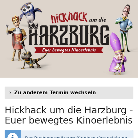
Hickhack
Zum
Haupt-
um
Inhalt
springen
die
Harzburg
-
Euer
bewegtes
Kinoerlebnis
Zu anderem Termin wechseln
Hickhack um die Harzburg -
Euer bewegtes Kinoerlebnis