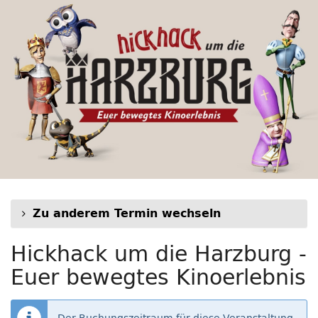
Hickhack
Zum
Haupt-
um
Inhalt
springen
die
Harzburg
-
Euer
bewegtes
Kinoerlebnis
Zu anderem Termin wechseln
Hickhack um die Harzburg -
Euer bewegtes Kinoerlebnis