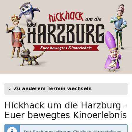
Hickhack
Zum
Haupt-
um
Inhalt
springen
die
Harzburg
-
Euer
bewegtes
Kinoerlebnis
Zu anderem Termin wechseln
Hickhack um die Harzburg -
Euer bewegtes Kinoerlebnis