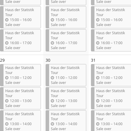
n
n
n
Sale over
Sale over
Sale over
t
t
t
Haus der Statistik
Haus der Statistik
Haus der Statistik
i
i
i
Tour
Tour
Tour
l
l
l
u
u
u
15:00
–
16:00
15:00
–
16:00
15:00
–
16:00
n
n
n
Sale over
Sale over
Sale over
t
t
t
Haus der Statistik
Haus der Statistik
Haus der Statistik
i
i
i
Tour
Tour
Tour
l
l
l
u
u
u
16:00
–
17:00
16:00
–
17:00
16:00
–
17:00
n
n
n
Sale over
Sale over
Sale over
t
t
t
i
i
i
29
30
31
l
l
l
Haus der Statistik
Haus der Statistik
Haus der Statistik
Tour
Tour
Tour
u
u
u
11:00
–
12:00
11:00
–
12:00
11:00
–
12:00
n
n
n
Sale over
Sale over
Sale over
t
t
t
Haus der Statistik
Haus der Statistik
Haus der Statistik
i
i
i
Tour
Tour
Tour
l
l
l
u
u
u
12:00
–
13:00
12:00
–
13:00
12:00
–
13:00
n
n
n
Sale over
Sale over
Sale over
t
t
t
Haus der Statistik
Haus der Statistik
Haus der Statistik
i
i
i
Tour
Tour
Tour
l
l
l
u
u
u
13:00
–
14:00
13:00
–
14:00
13:00
–
14:00
n
n
n
Sale over
Sale over
Sale over