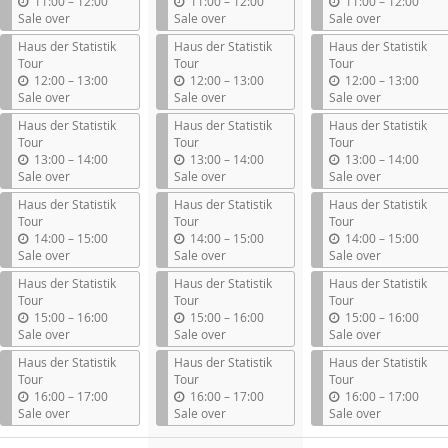
u
u
u
11:00
–
12:00
11:00
–
12:00
11:00
–
12:00
n
n
n
Sale over
Sale over
Sale over
t
t
t
Haus der Statistik
Haus der Statistik
Haus der Statistik
i
i
i
Tour
Tour
Tour
l
l
l
u
u
u
12:00
–
13:00
12:00
–
13:00
12:00
–
13:00
n
n
n
Sale over
Sale over
Sale over
t
t
t
Haus der Statistik
Haus der Statistik
Haus der Statistik
i
i
i
Tour
Tour
Tour
l
l
l
u
u
u
13:00
–
14:00
13:00
–
14:00
13:00
–
14:00
n
n
n
Sale over
Sale over
Sale over
t
t
t
Haus der Statistik
Haus der Statistik
Haus der Statistik
i
i
i
Tour
Tour
Tour
l
l
l
u
u
u
14:00
–
15:00
14:00
–
15:00
14:00
–
15:00
n
n
n
Sale over
Sale over
Sale over
t
t
t
Haus der Statistik
Haus der Statistik
Haus der Statistik
i
i
i
Tour
Tour
Tour
l
l
l
u
u
u
15:00
–
16:00
15:00
–
16:00
15:00
–
16:00
n
n
n
Sale over
Sale over
Sale over
t
t
t
Haus der Statistik
Haus der Statistik
Haus der Statistik
i
i
i
Tour
Tour
Tour
l
l
l
u
u
u
16:00
–
17:00
16:00
–
17:00
16:00
–
17:00
n
n
n
Sale over
Sale over
Sale over
t
t
t
i
i
i