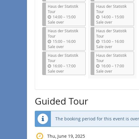
t
t
Haus der Statistik
Haus der Statistik
i
i
Tour
Tour
l
l
u
u
14:00
–
15:00
14:00
–
15:00
n
n
Sale over
Sale over
t
t
Haus der Statistik
Haus der Statistik
i
i
Tour
Tour
l
l
u
u
15:00
–
16:00
15:00
–
16:00
n
n
Sale over
Sale over
t
t
Haus der Statistik
Haus der Statistik
i
i
Tour
Tour
l
l
u
u
16:00
–
17:00
16:00
–
17:00
n
n
Sale over
Sale over
t
t
i
i
l
l
Guided Tour
The booking period for this event is over
Thu, June 19, 2025