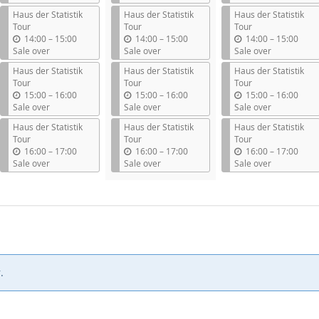
t
t
t
Haus der Statistik
Haus der Statistik
Haus der Statistik
i
i
i
Tour
Tour
Tour
l
l
l
u
u
u
14:00
–
15:00
14:00
–
15:00
14:00
–
15:00
n
n
n
Sale over
Sale over
Sale over
t
t
t
Haus der Statistik
Haus der Statistik
Haus der Statistik
i
i
i
Tour
Tour
Tour
l
l
l
u
u
u
15:00
–
16:00
15:00
–
16:00
15:00
–
16:00
n
n
n
Sale over
Sale over
Sale over
t
t
t
Haus der Statistik
Haus der Statistik
Haus der Statistik
i
i
i
Tour
Tour
Tour
l
l
l
u
u
u
16:00
–
17:00
16:00
–
17:00
16:00
–
17:00
n
n
n
Sale over
Sale over
Sale over
t
t
t
i
i
i
l
l
l
.