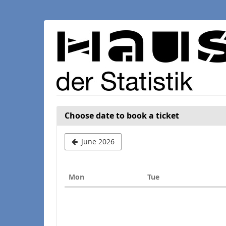
Skip to
main
content
Choose date to book a ticket
June 2026
Monday
Tuesday
Mon
Tue
Calendar