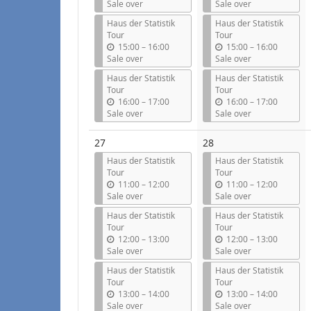
n
n
Sale over
Sale over
t
t
Haus der Statistik
Haus der Statistik
i
i
Tour
Tour
l
l
u
u
15:00
–
16:00
15:00
–
16:00
n
n
Sale over
Sale over
t
t
Haus der Statistik
Haus der Statistik
i
i
Tour
Tour
l
l
u
u
16:00
–
17:00
16:00
–
17:00
n
n
Sale over
Sale over
t
t
i
i
27
28
l
l
Haus der Statistik
Haus der Statistik
Tour
Tour
u
u
11:00
–
12:00
11:00
–
12:00
n
n
Sale over
Sale over
t
t
Haus der Statistik
Haus der Statistik
i
i
Tour
Tour
l
l
u
u
12:00
–
13:00
12:00
–
13:00
n
n
Sale over
Sale over
t
t
Haus der Statistik
Haus der Statistik
i
i
Tour
Tour
l
l
u
u
13:00
–
14:00
13:00
–
14:00
n
n
Sale over
Sale over