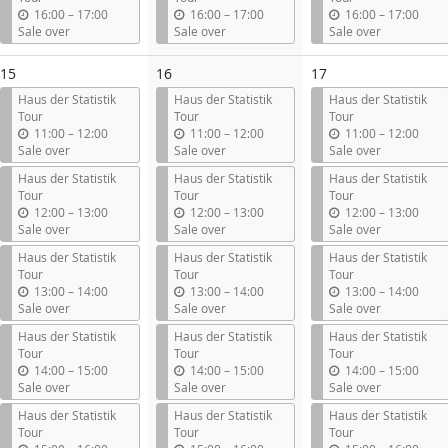
l
l
l
u
u
u
16:00
–
17:00
16:00
–
17:00
16:00
–
17:00
n
n
n
Sale over
Sale over
Sale over
t
t
t
i
i
i
15
16
17
l
l
l
Haus der Statistik
Haus der Statistik
Haus der Statistik
Tour
Tour
Tour
u
u
u
11:00
–
12:00
11:00
–
12:00
11:00
–
12:00
n
n
n
Sale over
Sale over
Sale over
t
t
t
Haus der Statistik
Haus der Statistik
Haus der Statistik
i
i
i
Tour
Tour
Tour
l
l
l
u
u
u
12:00
–
13:00
12:00
–
13:00
12:00
–
13:00
n
n
n
Sale over
Sale over
Sale over
t
t
t
Haus der Statistik
Haus der Statistik
Haus der Statistik
i
i
i
Tour
Tour
Tour
l
l
l
u
u
u
13:00
–
14:00
13:00
–
14:00
13:00
–
14:00
n
n
n
Sale over
Sale over
Sale over
t
t
t
Haus der Statistik
Haus der Statistik
Haus der Statistik
i
i
i
Tour
Tour
Tour
l
l
l
u
u
u
14:00
–
15:00
14:00
–
15:00
14:00
–
15:00
n
n
n
Sale over
Sale over
Sale over
t
t
t
Haus der Statistik
Haus der Statistik
Haus der Statistik
i
i
i
Tour
Tour
Tour
l
l
l