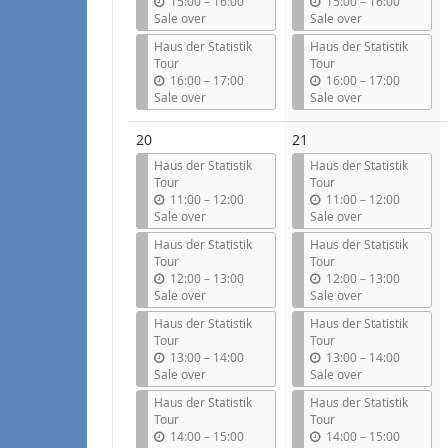
u
u
15:00
–
16:00
15:00
–
16:00
n
n
Sale over
Sale over
t
t
Haus der Statistik
Haus der Statistik
i
i
Tour
Tour
l
l
u
u
16:00
–
17:00
16:00
–
17:00
n
n
Sale over
Sale over
t
t
i
i
20
21
l
l
Haus der Statistik
Haus der Statistik
Tour
Tour
u
u
11:00
–
12:00
11:00
–
12:00
n
n
Sale over
Sale over
t
t
Haus der Statistik
Haus der Statistik
i
i
Tour
Tour
l
l
u
u
12:00
–
13:00
12:00
–
13:00
n
n
Sale over
Sale over
t
t
Haus der Statistik
Haus der Statistik
i
i
Tour
Tour
l
l
u
u
13:00
–
14:00
13:00
–
14:00
n
n
Sale over
Sale over
t
t
Haus der Statistik
Haus der Statistik
i
i
Tour
Tour
l
l
u
u
14:00
–
15:00
14:00
–
15:00