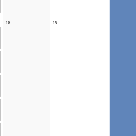
No
No
18
19
events
events