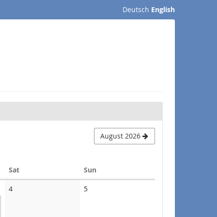
Deutsch
English
August 2026
Saturday
Sunday
Sat
Sun
No
No
4
5
events
events