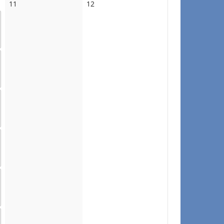
No
No
11
12
events
events