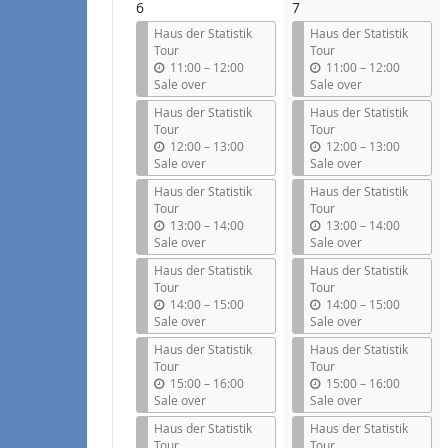
6
7
Haus der Statistik
Haus der Statistik
Tour
Tour
u
u
11:00
–
12:00
11:00
–
12:00
n
n
Sale over
Sale over
t
t
Haus der Statistik
Haus der Statistik
i
i
Tour
Tour
l
l
u
u
12:00
–
13:00
12:00
–
13:00
n
n
Sale over
Sale over
t
t
Haus der Statistik
Haus der Statistik
i
i
Tour
Tour
l
l
u
u
13:00
–
14:00
13:00
–
14:00
n
n
Sale over
Sale over
t
t
Haus der Statistik
Haus der Statistik
i
i
Tour
Tour
l
l
u
u
14:00
–
15:00
14:00
–
15:00
n
n
Sale over
Sale over
t
t
Haus der Statistik
Haus der Statistik
i
i
Tour
Tour
l
l
u
u
15:00
–
16:00
15:00
–
16:00
n
n
Sale over
Sale over
t
t
Haus der Statistik
Haus der Statistik
i
i
Tour
Tour