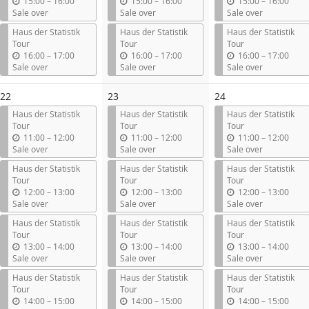
u
u
u
15:00
–
16:00
15:00
–
16:00
15:00
–
16:00
n
n
n
Sale over
Sale over
Sale over
t
t
t
Haus der Statistik
Haus der Statistik
Haus der Statistik
i
i
i
Tour
Tour
Tour
l
l
l
u
u
u
16:00
–
17:00
16:00
–
17:00
16:00
–
17:00
n
n
n
Sale over
Sale over
Sale over
t
t
t
i
i
i
22
23
24
l
l
l
Haus der Statistik
Haus der Statistik
Haus der Statistik
Tour
Tour
Tour
u
u
u
11:00
–
12:00
11:00
–
12:00
11:00
–
12:00
n
n
n
Sale over
Sale over
Sale over
t
t
t
Haus der Statistik
Haus der Statistik
Haus der Statistik
i
i
i
Tour
Tour
Tour
l
l
l
u
u
u
12:00
–
13:00
12:00
–
13:00
12:00
–
13:00
n
n
n
Sale over
Sale over
Sale over
t
t
t
Haus der Statistik
Haus der Statistik
Haus der Statistik
i
i
i
Tour
Tour
Tour
l
l
l
u
u
u
13:00
–
14:00
13:00
–
14:00
13:00
–
14:00
n
n
n
Sale over
Sale over
Sale over
t
t
t
Haus der Statistik
Haus der Statistik
Haus der Statistik
i
i
i
Tour
Tour
Tour
l
l
l
u
u
u
14:00
–
15:00
14:00
–
15:00
14:00
–
15:00