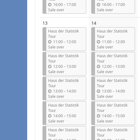
l
l
u
u
16:00
–
17:00
16:00
–
17:00
n
n
Sale over
Sale over
t
t
i
i
13
14
l
l
Haus der Statistik
Haus der Statistik
Tour
Tour
u
u
11:00
–
12:00
11:00
–
12:00
n
n
Sale over
Sale over
t
t
Haus der Statistik
Haus der Statistik
i
i
Tour
Tour
l
l
u
u
12:00
–
13:00
12:00
–
13:00
n
n
Sale over
Sale over
t
t
Haus der Statistik
Haus der Statistik
i
i
Tour
Tour
l
l
u
u
13:00
–
14:00
13:00
–
14:00
n
n
Sale over
Sale over
t
t
Haus der Statistik
Haus der Statistik
i
i
Tour
Tour
l
l
u
u
14:00
–
15:00
14:00
–
15:00
n
n
Sale over
Sale over
t
t
Haus der Statistik
Haus der Statistik
i
i
Tour
Tour
l
l