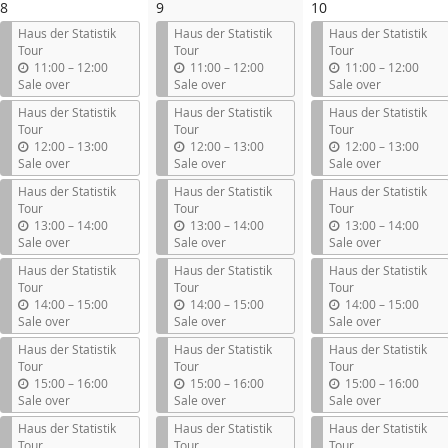
8
9
10
l
l
l
Haus der Statistik
Haus der Statistik
Haus der Statistik
Tour
Tour
Tour
u
u
u
11:00
–
12:00
11:00
–
12:00
11:00
–
12:00
n
n
n
Sale over
Sale over
Sale over
t
t
t
Haus der Statistik
Haus der Statistik
Haus der Statistik
i
i
i
Tour
Tour
Tour
l
l
l
u
u
u
12:00
–
13:00
12:00
–
13:00
12:00
–
13:00
n
n
n
Sale over
Sale over
Sale over
t
t
t
Haus der Statistik
Haus der Statistik
Haus der Statistik
i
i
i
Tour
Tour
Tour
l
l
l
u
u
u
13:00
–
14:00
13:00
–
14:00
13:00
–
14:00
n
n
n
Sale over
Sale over
Sale over
t
t
t
Haus der Statistik
Haus der Statistik
Haus der Statistik
i
i
i
Tour
Tour
Tour
l
l
l
u
u
u
14:00
–
15:00
14:00
–
15:00
14:00
–
15:00
n
n
n
Sale over
Sale over
Sale over
t
t
t
Haus der Statistik
Haus der Statistik
Haus der Statistik
i
i
i
Tour
Tour
Tour
l
l
l
u
u
u
15:00
–
16:00
15:00
–
16:00
15:00
–
16:00
n
n
n
Sale over
Sale over
Sale over
t
t
t
Haus der Statistik
Haus der Statistik
Haus der Statistik
i
i
i
Tour
Tour
Tour