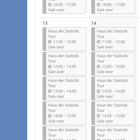
l
l
u
u
16:00
–
17:00
16:00
–
17:00
n
n
Sale over
Sale over
t
t
i
i
13
14
l
l
Haus der Statistik
Haus der Statistik
Tour
Tour
u
u
11:00
–
12:00
11:00
–
12:00
n
n
Sale over
Sale over
t
t
Haus der Statistik
Haus der Statistik
i
i
Tour
Tour
l
l
u
u
12:00
–
13:00
12:00
–
13:00
n
n
Sale over
Sale over
t
t
Haus der Statistik
Haus der Statistik
i
i
Tour
Tour
l
l
u
u
13:00
–
14:00
13:00
–
14:00
n
n
Sale over
Sale over
t
t
Haus der Statistik
Haus der Statistik
i
i
Tour
Tour
l
l
u
u
14:00
–
15:00
14:00
–
15:00
n
n
Sale over
Sale over
t
t
Haus der Statistik
Haus der Statistik
i
i
Tour
Tour
l
l