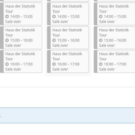
t
t
t
Haus der Statistik
Haus der Statistik
Haus der Statistik
i
i
i
Tour
Tour
Tour
l
l
l
u
u
u
14:00
–
15:00
14:00
–
15:00
14:00
–
15:00
n
n
n
Sale over
Sale over
Sale over
t
t
t
Haus der Statistik
Haus der Statistik
Haus der Statistik
i
i
i
Tour
Tour
Tour
l
l
l
u
u
u
15:00
–
16:00
15:00
–
16:00
15:00
–
16:00
n
n
n
Sale over
Sale over
Sale over
t
t
t
Haus der Statistik
Haus der Statistik
Haus der Statistik
i
i
i
Tour
Tour
Tour
l
l
l
u
u
u
16:00
–
17:00
16:00
–
17:00
16:00
–
17:00
n
n
n
Sale over
Sale over
Sale over
t
t
t
i
i
i
l
l
l
.