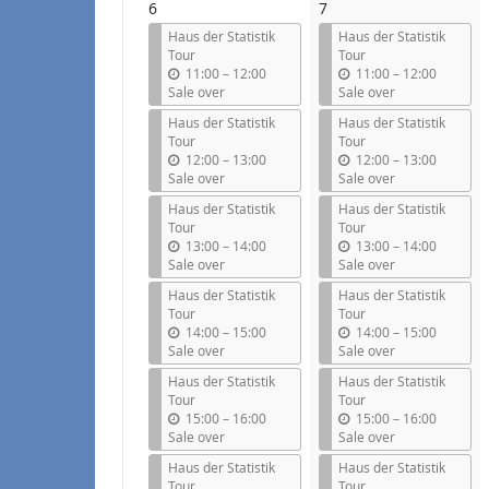
6
7
Haus der Statistik
Haus der Statistik
Tour
Tour
u
u
11:00
–
12:00
11:00
–
12:00
n
n
Sale over
Sale over
t
t
Haus der Statistik
Haus der Statistik
i
i
Tour
Tour
l
l
u
u
12:00
–
13:00
12:00
–
13:00
n
n
Sale over
Sale over
t
t
Haus der Statistik
Haus der Statistik
i
i
Tour
Tour
l
l
u
u
13:00
–
14:00
13:00
–
14:00
n
n
Sale over
Sale over
t
t
Haus der Statistik
Haus der Statistik
i
i
Tour
Tour
l
l
u
u
14:00
–
15:00
14:00
–
15:00
n
n
Sale over
Sale over
t
t
Haus der Statistik
Haus der Statistik
i
i
Tour
Tour
l
l
u
u
15:00
–
16:00
15:00
–
16:00
n
n
Sale over
Sale over
t
t
Haus der Statistik
Haus der Statistik
i
i
Tour
Tour