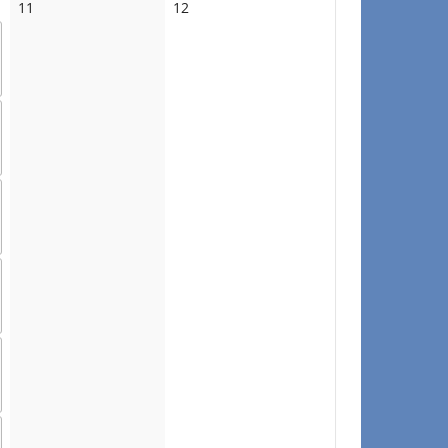
No
No
11
12
events
events