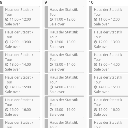
8
9
10
l
l
l
Haus der Statistik
Haus der Statistik
Haus der Statistik
Tour
Tour
Tour
u
u
u
11:00
–
12:00
11:00
–
12:00
11:00
–
12:00
n
n
n
Sale over
Sale over
Sale over
t
t
t
Haus der Statistik
Haus der Statistik
Haus der Statistik
i
i
i
Tour
Tour
Tour
l
l
l
u
u
u
12:00
–
13:00
12:00
–
13:00
12:00
–
13:00
n
n
n
Sale over
Sale over
Sale over
t
t
t
Haus der Statistik
Haus der Statistik
Haus der Statistik
i
i
i
Tour
Tour
Tour
l
l
l
u
u
u
13:00
–
14:00
13:00
–
14:00
13:00
–
14:00
n
n
n
Sale over
Sale over
Sale over
t
t
t
Haus der Statistik
Haus der Statistik
Haus der Statistik
i
i
i
Tour
Tour
Tour
l
l
l
u
u
u
14:00
–
15:00
14:00
–
15:00
14:00
–
15:00
n
n
n
Sale over
Sale over
Sale over
t
t
t
Haus der Statistik
Haus der Statistik
Haus der Statistik
i
i
i
Tour
Tour
Tour
l
l
l
u
u
u
15:00
–
16:00
15:00
–
16:00
15:00
–
16:00
n
n
n
Sale over
Sale over
Sale over
t
t
t
Haus der Statistik
Haus der Statistik
Haus der Statistik
i
i
i
Tour
Tour
Tour