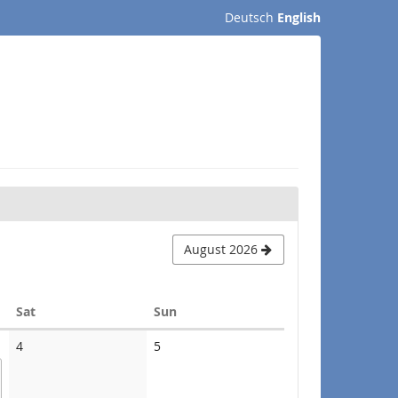
Deutsch
English
August 2026
Saturday
Sunday
Sat
Sun
No
No
4
5
events
events