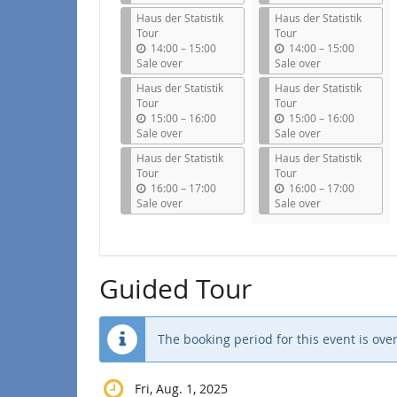
t
t
Haus der Statistik
Haus der Statistik
i
i
Tour
Tour
l
l
u
u
14:00
–
15:00
14:00
–
15:00
n
n
Sale over
Sale over
t
t
Haus der Statistik
Haus der Statistik
i
i
Tour
Tour
l
l
u
u
15:00
–
16:00
15:00
–
16:00
n
n
Sale over
Sale over
t
t
Haus der Statistik
Haus der Statistik
i
i
Tour
Tour
l
l
u
u
16:00
–
17:00
16:00
–
17:00
n
n
Sale over
Sale over
t
t
i
i
l
l
Guided Tour
The booking period for this event is over
Fri, Aug. 1, 2025