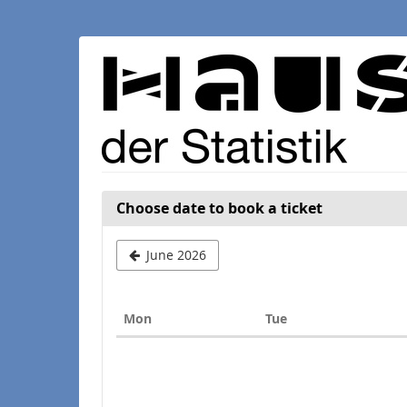
Skip to
main
content
Choose date to book a ticket
June 2026
Monday
Tuesday
Mon
Tue
Calendar