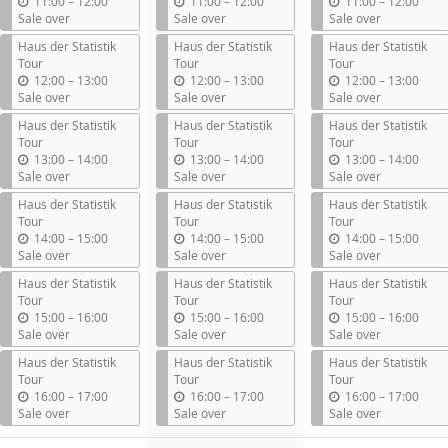
u
u
u
11:00
–
12:00
11:00
–
12:00
11:00
–
12:00
n
n
n
Sale over
Sale over
Sale over
t
t
t
Haus der Statistik
Haus der Statistik
Haus der Statistik
i
i
i
Tour
Tour
Tour
l
l
l
u
u
u
12:00
–
13:00
12:00
–
13:00
12:00
–
13:00
n
n
n
Sale over
Sale over
Sale over
t
t
t
Haus der Statistik
Haus der Statistik
Haus der Statistik
i
i
i
Tour
Tour
Tour
l
l
l
u
u
u
13:00
–
14:00
13:00
–
14:00
13:00
–
14:00
n
n
n
Sale over
Sale over
Sale over
t
t
t
Haus der Statistik
Haus der Statistik
Haus der Statistik
i
i
i
Tour
Tour
Tour
l
l
l
u
u
u
14:00
–
15:00
14:00
–
15:00
14:00
–
15:00
n
n
n
Sale over
Sale over
Sale over
t
t
t
Haus der Statistik
Haus der Statistik
Haus der Statistik
i
i
i
Tour
Tour
Tour
l
l
l
u
u
u
15:00
–
16:00
15:00
–
16:00
15:00
–
16:00
n
n
n
Sale over
Sale over
Sale over
t
t
t
Haus der Statistik
Haus der Statistik
Haus der Statistik
i
i
i
Tour
Tour
Tour
l
l
l
u
u
u
16:00
–
17:00
16:00
–
17:00
16:00
–
17:00
n
n
n
Sale over
Sale over
Sale over
t
t
t
i
i
i