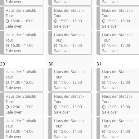
n
n
n
Sale over
Sale over
Sale over
t
t
t
Haus der Statistik
Haus der Statistik
Haus der Statistik
i
i
i
Tour
Tour
Tour
l
l
l
u
u
u
15:00
–
16:00
15:00
–
16:00
15:00
–
16:00
n
n
n
Sale over
Sale over
Sale over
t
t
t
Haus der Statistik
Haus der Statistik
Haus der Statistik
i
i
i
Tour
Tour
Tour
l
l
l
u
u
u
16:00
–
17:00
16:00
–
17:00
16:00
–
17:00
n
n
n
Sale over
Sale over
Sale over
t
t
t
i
i
i
29
30
31
l
l
l
Haus der Statistik
Haus der Statistik
Haus der Statistik
Tour
Tour
Tour
u
u
u
11:00
–
12:00
11:00
–
12:00
11:00
–
12:00
n
n
n
Sale over
Sale over
Sale over
t
t
t
Haus der Statistik
Haus der Statistik
Haus der Statistik
i
i
i
Tour
Tour
Tour
l
l
l
u
u
u
12:00
–
13:00
12:00
–
13:00
12:00
–
13:00
n
n
n
Sale over
Sale over
Sale over
t
t
t
Haus der Statistik
Haus der Statistik
Haus der Statistik
i
i
i
Tour
Tour
Tour
l
l
l
u
u
u
13:00
–
14:00
13:00
–
14:00
13:00
–
14:00
n
n
n
Sale over
Sale over
Sale over