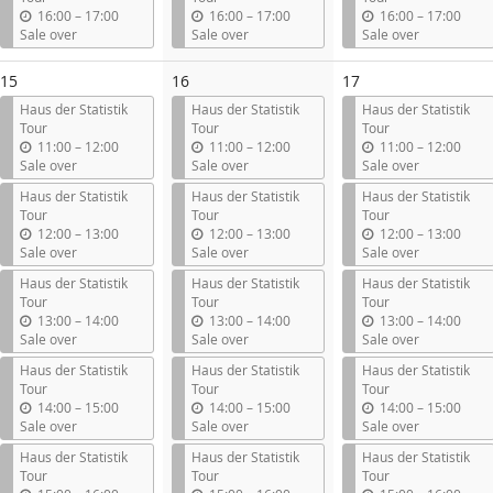
l
l
l
u
u
u
16:00
–
17:00
16:00
–
17:00
16:00
–
17:00
n
n
n
Sale over
Sale over
Sale over
t
t
t
i
i
i
15
16
17
l
l
l
Haus der Statistik
Haus der Statistik
Haus der Statistik
Tour
Tour
Tour
u
u
u
11:00
–
12:00
11:00
–
12:00
11:00
–
12:00
n
n
n
Sale over
Sale over
Sale over
t
t
t
Haus der Statistik
Haus der Statistik
Haus der Statistik
i
i
i
Tour
Tour
Tour
l
l
l
u
u
u
12:00
–
13:00
12:00
–
13:00
12:00
–
13:00
n
n
n
Sale over
Sale over
Sale over
t
t
t
Haus der Statistik
Haus der Statistik
Haus der Statistik
i
i
i
Tour
Tour
Tour
l
l
l
u
u
u
13:00
–
14:00
13:00
–
14:00
13:00
–
14:00
n
n
n
Sale over
Sale over
Sale over
t
t
t
Haus der Statistik
Haus der Statistik
Haus der Statistik
i
i
i
Tour
Tour
Tour
l
l
l
u
u
u
14:00
–
15:00
14:00
–
15:00
14:00
–
15:00
n
n
n
Sale over
Sale over
Sale over
t
t
t
Haus der Statistik
Haus der Statistik
Haus der Statistik
i
i
i
Tour
Tour
Tour
l
l
l