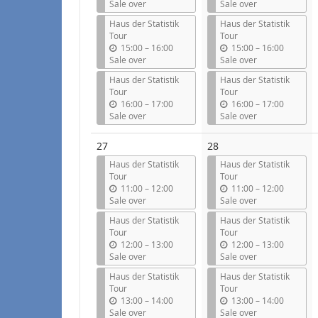
n
n
Sale over
Sale over
t
t
Haus der Statistik
Haus der Statistik
i
i
Tour
Tour
l
l
u
u
15:00
–
16:00
15:00
–
16:00
n
n
Sale over
Sale over
t
t
Haus der Statistik
Haus der Statistik
i
i
Tour
Tour
l
l
u
u
16:00
–
17:00
16:00
–
17:00
n
n
Sale over
Sale over
t
t
i
i
27
28
l
l
Haus der Statistik
Haus der Statistik
Tour
Tour
u
u
11:00
–
12:00
11:00
–
12:00
n
n
Sale over
Sale over
t
t
Haus der Statistik
Haus der Statistik
i
i
Tour
Tour
l
l
u
u
12:00
–
13:00
12:00
–
13:00
n
n
Sale over
Sale over
t
t
Haus der Statistik
Haus der Statistik
i
i
Tour
Tour
l
l
u
u
13:00
–
14:00
13:00
–
14:00
n
n
Sale over
Sale over