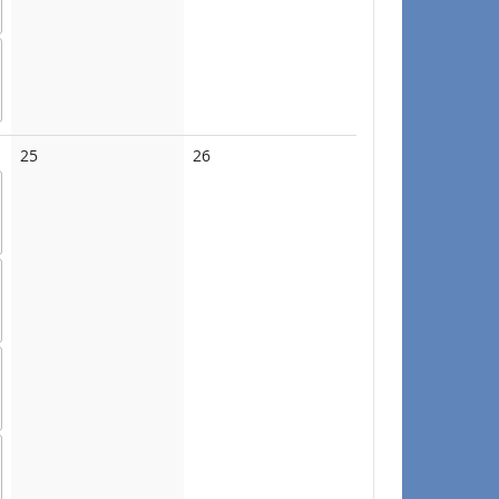
No
No
25
26
events
events