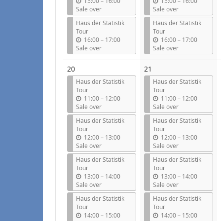
u
u
15:00
–
16:00
15:00
–
16:00
n
n
Sale over
Sale over
t
t
Haus der Statistik
Haus der Statistik
i
i
Tour
Tour
l
l
u
u
16:00
–
17:00
16:00
–
17:00
n
n
Sale over
Sale over
t
t
i
i
20
21
l
l
Haus der Statistik
Haus der Statistik
Tour
Tour
u
u
11:00
–
12:00
11:00
–
12:00
n
n
Sale over
Sale over
t
t
Haus der Statistik
Haus der Statistik
i
i
Tour
Tour
l
l
u
u
12:00
–
13:00
12:00
–
13:00
n
n
Sale over
Sale over
t
t
Haus der Statistik
Haus der Statistik
i
i
Tour
Tour
l
l
u
u
13:00
–
14:00
13:00
–
14:00
n
n
Sale over
Sale over
t
t
Haus der Statistik
Haus der Statistik
i
i
Tour
Tour
l
l
u
u
14:00
–
15:00
14:00
–
15:00