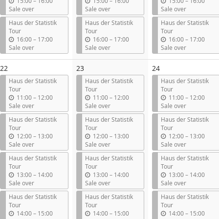
u
u
u
15:00
–
16:00
15:00
–
16:00
15:00
–
16:00
n
n
n
Sale over
Sale over
Sale over
t
t
t
Haus der Statistik
Haus der Statistik
Haus der Statistik
i
i
i
Tour
Tour
Tour
l
l
l
u
u
u
16:00
–
17:00
16:00
–
17:00
16:00
–
17:00
n
n
n
Sale over
Sale over
Sale over
t
t
t
i
i
i
22
23
24
l
l
l
Haus der Statistik
Haus der Statistik
Haus der Statistik
Tour
Tour
Tour
u
u
u
11:00
–
12:00
11:00
–
12:00
11:00
–
12:00
n
n
n
Sale over
Sale over
Sale over
t
t
t
Haus der Statistik
Haus der Statistik
Haus der Statistik
i
i
i
Tour
Tour
Tour
l
l
l
u
u
u
12:00
–
13:00
12:00
–
13:00
12:00
–
13:00
n
n
n
Sale over
Sale over
Sale over
t
t
t
Haus der Statistik
Haus der Statistik
Haus der Statistik
i
i
i
Tour
Tour
Tour
l
l
l
u
u
u
13:00
–
14:00
13:00
–
14:00
13:00
–
14:00
n
n
n
Sale over
Sale over
Sale over
t
t
t
Haus der Statistik
Haus der Statistik
Haus der Statistik
i
i
i
Tour
Tour
Tour
l
l
l
u
u
u
14:00
–
15:00
14:00
–
15:00
14:00
–
15:00