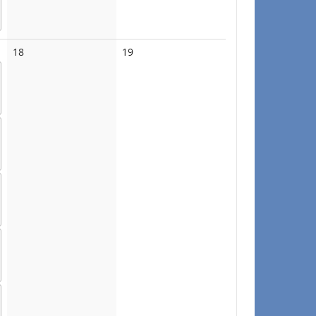
No
No
18
19
events
events