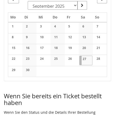
Montag
Dienstag
Mittwoch
Donnerstag
Freitag
Samstag
Sonntag
Mo
Di
Mi
Do
Fr
Sa
So
Kalender
1
2
3
4
5
6
7
Keine Veranstaltungen
Keine Veranstaltungen
Keine Veranstaltungen
Keine Veranstaltungen
Keine Veranstaltungen
Keine Veranstaltung
Keine Veran
8
9
10
11
12
13
14
Keine Veranstaltungen
Keine Veranstaltungen
Keine Veranstaltungen
Keine Veranstaltungen
Keine Veranstaltungen
Keine Veranstaltung
Keine Veran
15
16
17
18
19
20
21
Keine Veranstaltungen
Keine Veranstaltungen
Keine Veranstaltungen
Keine Veranstaltungen
Keine Veranstaltungen
Keine Veranstaltung
Keine Veran
22
23
24
25
26
27.09.2025
1 Veranstaltung
28
27
Keine Veranstaltungen
Keine Veranstaltungen
Keine Veranstaltungen
Keine Veranstaltungen
Keine Veranstaltungen
Keine Veran
29
30
Keine Veranstaltungen
Keine Veranstaltungen
Wenn Sie bereits ein Ticket bestellt
haben
Wenn Sie den Status und die Details Ihrer Bestellung