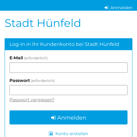
Zum
Anmelden
Haupt-
Inhalt
Stadt Hünfeld
springen
Log-in in Ihr Kundenkonto bei Stadt Hünfeld
E-Mail
erforderlich
Passwort
erforderlich
Passwort vergessen?
Anmelden
Konto erstellen