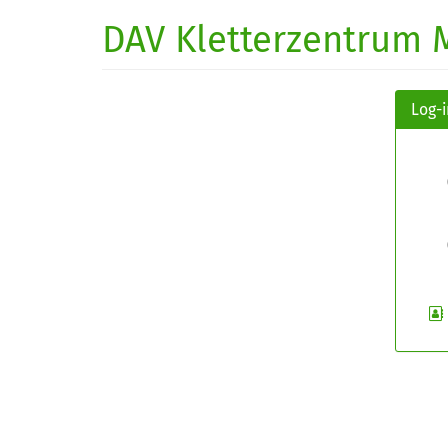
Zum
DAV Kletterzentrum 
Haupt-
Inhalt
springen
Log-i