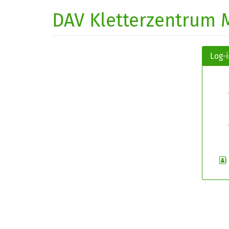
Zum
DAV Kletterzentrum 
Haupt-
Inhalt
springen
Log-i