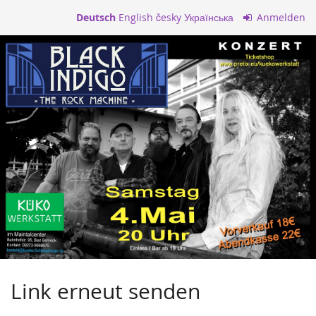
Zum
Deutsch
English
česky
Українська
Anmelden
Haupt-
Inhalt
springen
Link erneut senden