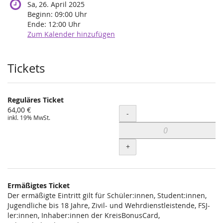
Sa, 26. April 2025
Beginn:
09:00
Uhr
Ende:
12:00
Uhr
Zum Kalender hinzufügen
Produkte
Tickets
Reguläres Ticket
64,00 €
Menge
-
inkl. 19% MwSt.
+
Ermäßigtes Ticket
Der ermäßigte Eintritt gilt für Schüler:innen, Student:innen,
Jugendliche bis 18 Jahre, Zivil- und Wehrdienstleistende, FSJ-
ler:innen, Inhaber:innen der KreisBonusCard,