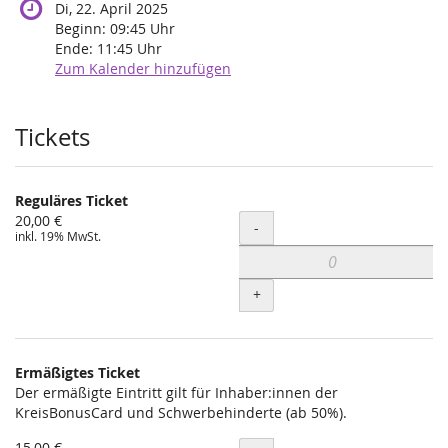
Di, 22. April 2025
Beginn:
09:45
Uhr
Ende:
11:45
Uhr
Zum Kalender hinzufügen
Produkte
Tickets
Reguläres Ticket
20,00 €
Menge
-
inkl. 19% MwSt.
+
Ermäßigtes Ticket
Der ermäßigte Eintritt gilt für Inhaber:innen der
KreisBonusCard und Schwerbehinderte (ab 50%).
15,00 €