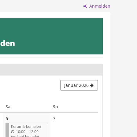
Anmelden
Januar 2026
Samstag
Sonntag
Sa
So
Keine
6
7
Veranstaltungen
Keramik bemalen
b
10:00
–
12:00
i
Verkauf beendet