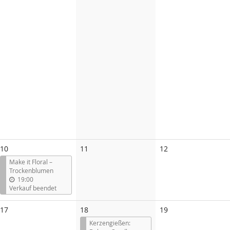
Keine
Keine
10
11
12
Veranstaltungen
Veranstaltungen
Make it Floral –
Trockenblumen
19:00
Verkauf beendet
Keine
Keine
17
18
19
Veranstaltungen
Veranstaltungen
Kerzengießen: