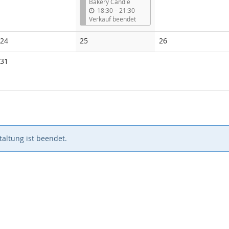
Bakery Candle
b
18:30
–
21:30
i
Verkauf beendet
s
Keine
Keine
Keine
24
25
26
Veranstaltungen
Veranstaltungen
Veranstaltungen
Keine
31
Veranstaltungen
altung ist beendet.