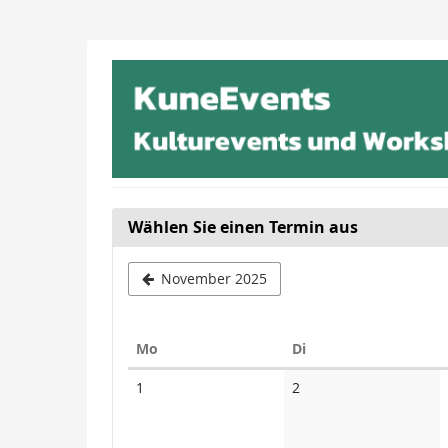
Zum
Haupt-
Inhalt
springen
Wählen Sie einen Termin aus
November 2025
Montag
Dienstag
Mo
Di
Kalender
Keine
Keine
1
2
Veranstaltungen
Veranstaltungen