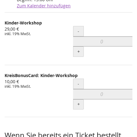
Zum Kalender hinzufügen
Produkte
Kinder-Workshop
Unkategorisierte
29,00 €
Menge
-
inkl. 19% MwSt.
Produkte
+
KreisBonusCard: Kinder-Workshop
10,00 €
Menge
-
inkl. 19% MwSt.
+
Wenn Sie bereits ein Ticket bestellt