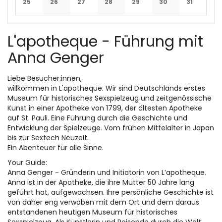
25
26
27
28
29
30
31
Keine Veranstaltungen
Keine Veranstaltungen
Keine Veranstaltungen
Keine Veranstaltungen
Keine Veranstaltungen
Keine Veranstaltun
Keine Veran
L'apotheque - Führung mit
Anna Genger
Liebe Besucher:innen,
willkommen in L'apotheque. Wir sind Deutschlands erstes
Museum für historisches Sexspielzeug und zeitgenössische
Kunst in einer Apotheke von 1799, der ältesten Apotheke
auf St. Pauli. Eine Führung durch die Geschichte und
Entwicklung der Spielzeuge. Vom frühen Mittelalter in Japan
bis zur Sextech Neuzeit.
Ein Abenteuer für alle Sinne.
Your Guide:
Anna Genger - Gründerin und Initiatorin von L’apotheque.
Anna ist in der Apotheke, die ihre Mutter 50 Jahre lang
geführt hat, aufgewachsen. Ihre persönliche Geschichte ist
von daher eng verwoben mit dem Ort und dem daraus
entstandenen heutigen Museum für historisches
Sexspielzeug. Als Künstlerin und Reisende durch die Welt