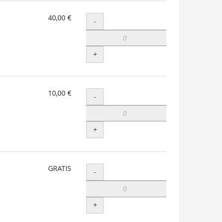
40,00 €
Menge
-
+
10,00 €
Menge
-
+
GRATIS
Menge
-
+