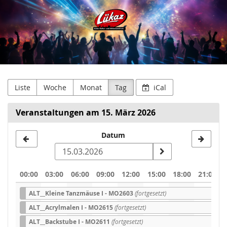
Lükaz
Zum
Haupt-
-
Inhalt
springen
Lüner
Kultur-
und
Liste
Woche
Monat
Tag
iCal
Aktionszentrum
Veranstaltungen am 15. März 2026
Datum
Datum
zur
Anzeige
00:00
03:00
06:00
09:00
12:00
15:00
18:00
21:00
auswählen
ALT__Kleine Tanzmäuse I - MO2603
(fortgesetzt)
ALT__Acrylmalen I - MO2615
(fortgesetzt)
ALT__Backstube I - MO2611
(fortgesetzt)