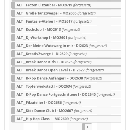
ALT__Frozen Eiszauber - MO2619
(fortgesetzt)
ALT__Große Tanzzwerge I - MO2605
(fortgesetzt)
ALT__Fantasie-Atelier I - MO2617
(fortgesetzt)
ALT__Kochclub I - MO2613
(fortgesetzt)
ALT__DJ-Workshop I - MO2601
(fortgesetzt)
ALT__Der kleine Wutzwerg in mir - DI2623
(fortgesetzt)
ALT__KreativZwerge I - DI2629
(fortgesetzt)
ALT__Break Dance Kids I - DI2625
(fortgesetzt)
ALT__Break Dance Open Level I - DI2627
(fortgesetzt)
ALT__K-Pop Dance Anfänger I - DO2638
(fortgesetzt)
ALT__Töpferwerkstatt I - DO2634
(fortgesetzt)
ALT__K-Pop Dance Fortgeschrittene I - DO2640
(fortgesetzt)
ALT__Filzatelier I - DO2636
(fortgesetzt)
ALT__Kids Dance Club I - MO2607
(fortgesetzt)
ALT__Hip Hop Class I - MO2609
(fortgesetzt)
F