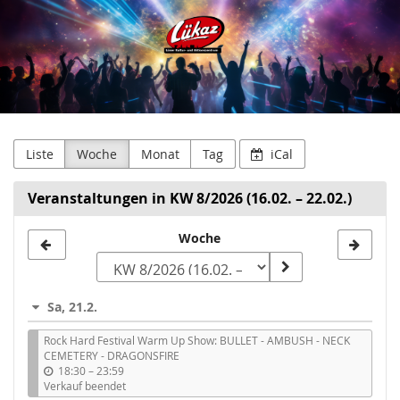
Lükaz
Zum
Haupt-
-
Inhalt
springen
Lüner
Kultur-
und
Liste
Woche
Monat
Tag
iCal
Aktionszentrum
Veranstaltungen in KW 8/2026 (16.02. – 22.02.)
Woche
Woche
zur
Anzeige
Sa, 21.2.
auswählen
Rock Hard Festival Warm Up Show: BULLET - AMBUSH - NECK
CEMETERY - DRAGONSFIRE
b
18:30
–
23:59
i
Verkauf beendet