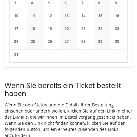
3
4
5
6
7
8
9
Keine Veranstaltungen
Keine Veranstaltungen
Keine Veranstaltungen
Keine Veranstaltungen
Keine Veranstaltungen
Keine Veranstaltung
Keine Veran
10
11
12
13
14
15
16
Keine Veranstaltungen
Keine Veranstaltungen
Keine Veranstaltungen
Keine Veranstaltungen
Keine Veranstaltungen
Keine Veranstaltung
Keine Veran
17
18
19
20
21
22
23
Keine Veranstaltungen
Keine Veranstaltungen
Keine Veranstaltungen
Keine Veranstaltungen
Keine Veranstaltungen
Keine Veranstaltung
Keine Veran
24
25
26
27
28
29
30
Keine Veranstaltungen
Keine Veranstaltungen
Keine Veranstaltungen
Keine Veranstaltungen
Keine Veranstaltungen
Keine Veranstaltung
Keine Veran
31
Keine Veranstaltungen
Wenn Sie bereits ein Ticket bestellt
haben
Wenn Sie den Status und die Details Ihrer Bestellung
einsehen oder ändern wollen, klicken Sie auf den Link in einer
der E-Mails, die wir Ihnen im Bestellvorgang geschickt haben.
Wenn Sie den Link nicht finden können, klicken Sie auf den
folgenden Button, um ein erneutes Zusenden des Links
anzufordern.