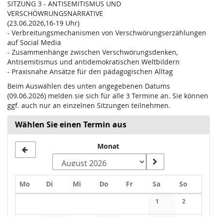
SITZUNG 3 - ANTISEMITISMUS UND
VERSCHÖWRUNGSNARRATIVE
(23.06.2026,16-19 Uhr)
- Verbreitungsmechanismen von Verschwörungserzählungen
auf Social Media
- Zusammenhänge zwischen Verschwörungsdenken,
Antisemitismus und antidemokratischen Weltbildern
- Praxisnahe Ansätze für den pädagogischen Alltag
Beim Auswählen des unten angegebenen Datums
(09.06.2026) melden sie sich für alle 3 Termine an. Sie können
ggf. auch nur an einzelnen Sitzungen teilnehmen.
Wählen Sie einen Termin aus
Monat
Montag
Dienstag
Mittwoch
Donnerstag
Freitag
Samstag
Sonntag
Mo
Di
Mi
Do
Fr
Sa
So
Kalender
1
2
Keine Veranstaltung
Keine Veran