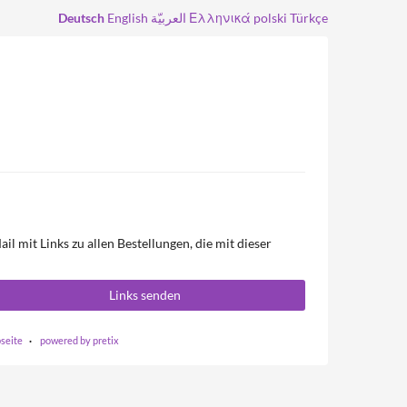
Deutsch
English
العربيّة
Ελληνικά
polski
Türkçe
l mit Links zu allen Bestellungen, die mit dieser
Links senden
bseite
powered by pretix