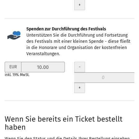
+
Spenden zur Durchführung des Festivals
Unterstützen Sie die Durchführung und Fortsetzung
des Festivals mit einer kleinen Spende - diese fließt
in die Honorare und Organisation der kostenfreien
Veranstaltungen.
Preis
Menge
-
EUR
in
inkl. 19% MwSt.
EUR
für
+
Spenden
zur
Durchführung
des
Festivals
Wenn Sie bereits ein Ticket bestellt
setzen
haben
Wenn Sie den Status und die Details Ihrer Bestellung einsehen