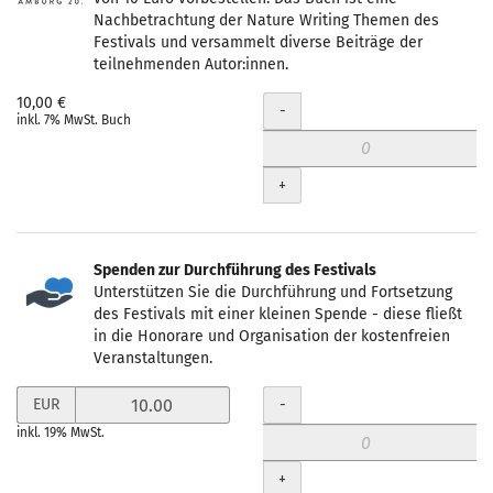
Produkte
Nachbetrachtung der Nature Writing Themen des
Festivals und versammelt diverse Beiträge der
teilnehmenden Autor:innen.
10,00 €
Menge
-
inkl. 7% MwSt. Buch
+
Spenden zur Durchführung des Festivals
Unterstützen Sie die Durchführung und Fortsetzung
des Festivals mit einer kleinen Spende - diese fließt
in die Honorare und Organisation der kostenfreien
Veranstaltungen.
Preis
Menge
-
EUR
in
inkl. 19% MwSt.
EUR
für
+
Spenden