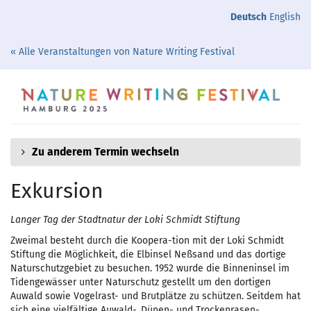
Zum
Deutsch
English
Haupt-
Inhalt
« Alle Veranstaltungen von Nature Writing Festival
springen
Zu anderem Termin wechseln
Exkursion
Langer Tag der Stadtnatur der Loki Schmidt Stiftung
Zweimal besteht durch die Koopera-tion mit der Loki Schmidt
Stiftung die Möglichkeit, die Elbinsel Neßsand und das dortige
Naturschutzgebiet zu besuchen. 1952 wurde die Binneninsel im
Tidengewässer unter Naturschutz gestellt um den dortigen
Auwald sowie Vogelrast- und Brutplätze zu schützen. Seitdem hat
sich eine vielfältige Auwald-, Dünen- und Trockenrasen-