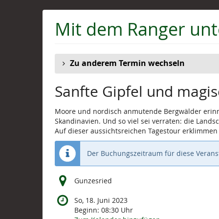
Zum
Haupt-
Mit dem Ranger un
Inhalt
springen
Zu anderem Termin wechseln
Sanfte Gipfel und magi
Moore und nordisch anmutende Bergwälder erinn
Skandinavien. Und so viel sei verraten: die Lan
Auf dieser aussichtsreichen Tagestour erklimmen
Der Buchungszeitraum für diese Veranst
Gunzesried
So, 18. Juni 2023
Beginn:
08:30
Uhr