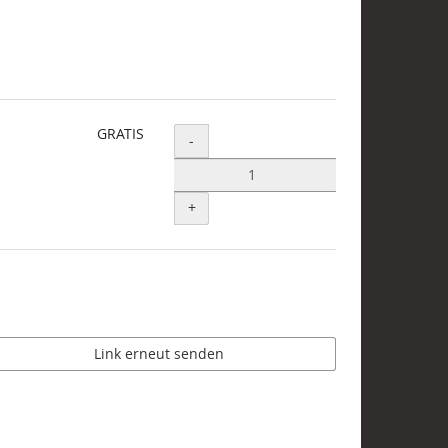
GRATIS
Menge
-
+
Link erneut senden