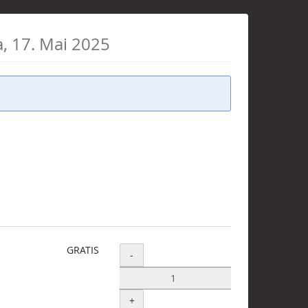
a, 17. Mai 2025
GRATIS
Menge
-
+