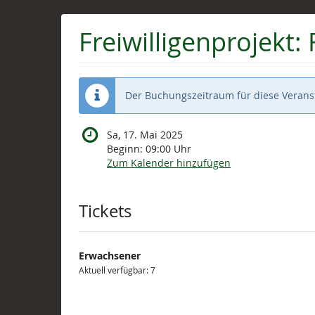
Zum
Haupt-
Freiwilligenprojekt: 
Inhalt
springen
Der Buchungszeitraum für diese Veranst
Sa, 17. Mai 2025
Beginn:
09:00
Uhr
Zum Kalender hinzufügen
Produkte
Tickets
Erwachsener
Aktuell verfügbar: 7