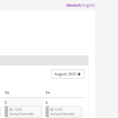
Deutsch
English
August 2025
Samstag
Sonntag
Sa
So
5
6
14:00
14:00
Verkauf beendet
Verkauf beendet