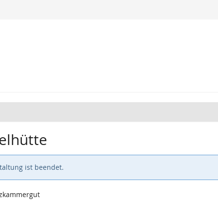
elhütte
altung ist beendet.
alzkammergut