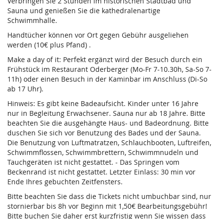
Verbringen Sie 2 Stunden im historischen Stadtbad und
Sauna und genießen Sie die kathedralenartige
Schwimmhalle.
Handtücher können vor Ort gegen Gebühr ausgeliehen
werden (10€ plus Pfand) .
Make a day of it: Perfekt ergänzt wird der Besuch durch ein
Frühstück im Restaurant Oderberger (Mo-Fr 7-10.30h, Sa-So 7-
11h) oder einen Besuch in der Kaminbar im Anschluss (Di-So
ab 17 Uhr).
Hinweis: Es gibt keine Badeaufsicht. Kinder unter 16 Jahre
nur in Begleitung Erwachsener. Sauna nur ab 18 Jahre. Bitte
beachten Sie die ausgehängte Haus- und Badeordnung. Bitte
duschen Sie sich vor Benutzung des Bades und der Sauna.
Die Benutzung von Luftmatratzen, Schlauchbooten, Luftreifen,
Schwimmflossen, Schwimmbrettern, Schwimmnudeln und
Tauchgeräten ist nicht gestattet. - Das Springen vom
Beckenrand ist nicht gestattet. Letzter Einlass: 30 min vor
Ende Ihres gebuchten Zeitfensters.
Bitte beachten Sie dass die Tickets nicht umbuchbar sind, nur
stornierbar bis 8h vor Beginn mit 1,50€ Bearbeitungsgebühr!
Bitte buchen Sie daher erst kurzfristig wenn Sie wissen dass