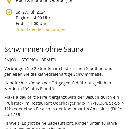
Hotel & Stadtbad Oderberger
Sa, 27. Juli 2024
Beginn:
14:00
Uhr
Ende:
16:00
Uhr
Zum Kalender hinzufügen
Produkte
Schwimmen ohne Sauna
ENJOY HISTORICAL BEAUTY
Verbringen Sie 2 Stunden im historischen Stadtbad und
genießen Sie die kathedralenartige Schwimmhalle.
Handtücher können vor Ort gegen Gebühr ausgeliehen
werden. (10€ plus Pfand.)
Make a day of it: Perfekt ergänzt wird der Besuch durch ein
Frühstück im Restaurant Oderberger (Mo-Fr 7-10.30h, Sa-So 7-
11h) oder einen Besuch in der Kaminbar im Anschluss (Di-So
ab 17 Uhr).
Hinweis: Es gibt keine Badeaufsicht. Kinder unter 16 Jahre
nur in Begleitung Erwachsener!