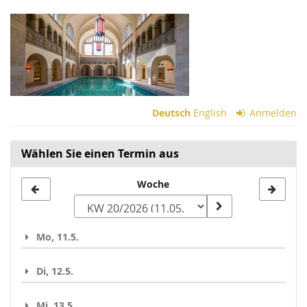
Zum
Haupt-
Inhalt
springen
Deutsch
English
Anmelden
Wählen Sie einen Termin aus
Woche
Woche
zur
Anzeige
Mo, 11.5.
auswählen
Di, 12.5.
Mi, 13.5.