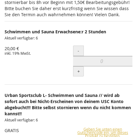
stornierbar bis 8h vor Beginn mit 1,50€ Bearbeitungsgebühr!
Bitte buchen Sie daher erst kurzfristig wenn Sie wissen dass
Sie den Termin auch wahrnehmen können! Vielen Dank.
Schwimmen und Sauna Erwachsene:r 2 Stunden
Aktuell verfügbar: 6
20,00 €
Menge
-
inkl. 19% MwSt.
+
Urban Sportsclub L- Schwimmen und Sauna // wird ab
sofort auch bei Nicht-Erscheinen von deinem USC Konto
abgebucht!!! Bitte selbst stornieren wenn du nicht kommen
kannst!!
Aktuell verfügbar: 6
Geben Sie unten einen
GRATIS
Gutscheincode ein, um dieses
Produkt zu bestellen.