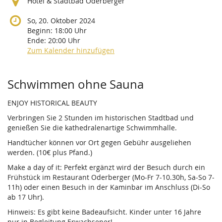
Hotel & Stadtbad Oderberger
So, 20. Oktober 2024
Beginn:
18:00
Uhr
Ende:
20:00
Uhr
Zum Kalender hinzufügen
Produkte
Schwimmen ohne Sauna
ENJOY HISTORICAL BEAUTY
Verbringen Sie 2 Stunden im historischen Stadtbad und
genießen Sie die kathedralenartige Schwimmhalle.
Handtücher können vor Ort gegen Gebühr ausgeliehen
werden. (10€ plus Pfand.)
Make a day of it: Perfekt ergänzt wird der Besuch durch ein
Frühstück im Restaurant Oderberger (Mo-Fr 7-10.30h, Sa-So 7-
11h) oder einen Besuch in der Kaminbar im Anschluss (Di-So
ab 17 Uhr).
Hinweis: Es gibt keine Badeaufsicht. Kinder unter 16 Jahre
nur in Begleitung Erwachsener!