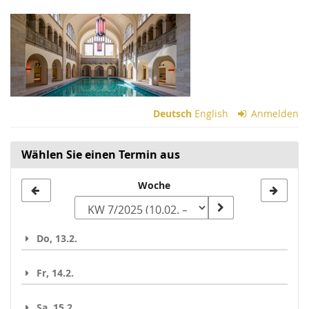
Zum
Haupt-
Inhalt
springen
Deutsch
English
Anmelden
Wählen Sie einen Termin aus
Woche
Woche
zur
Anzeige
Do, 13.2.
auswählen
Fr, 14.2.
Sa, 15.2.