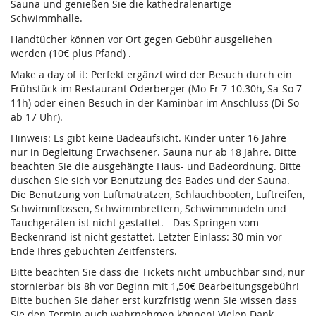
Sauna und genießen Sie die kathedralenartige
Schwimmhalle.
Handtücher können vor Ort gegen Gebühr ausgeliehen
werden (10€ plus Pfand) .
Make a day of it: Perfekt ergänzt wird der Besuch durch ein
Frühstück im Restaurant Oderberger (Mo-Fr 7-10.30h, Sa-So 7-
11h) oder einen Besuch in der Kaminbar im Anschluss (Di-So
ab 17 Uhr).
Hinweis: Es gibt keine Badeaufsicht. Kinder unter 16 Jahre
nur in Begleitung Erwachsener. Sauna nur ab 18 Jahre. Bitte
beachten Sie die ausgehängte Haus- und Badeordnung. Bitte
duschen Sie sich vor Benutzung des Bades und der Sauna.
Die Benutzung von Luftmatratzen, Schlauchbooten, Luftreifen,
Schwimmflossen, Schwimmbrettern, Schwimmnudeln und
Tauchgeräten ist nicht gestattet. - Das Springen vom
Beckenrand ist nicht gestattet. Letzter Einlass: 30 min vor
Ende Ihres gebuchten Zeitfensters.
Bitte beachten Sie dass die Tickets nicht umbuchbar sind, nur
stornierbar bis 8h vor Beginn mit 1,50€ Bearbeitungsgebühr!
Bitte buchen Sie daher erst kurzfristig wenn Sie wissen dass
Sie den Termin auch wahrnehmen können! Vielen Dank.