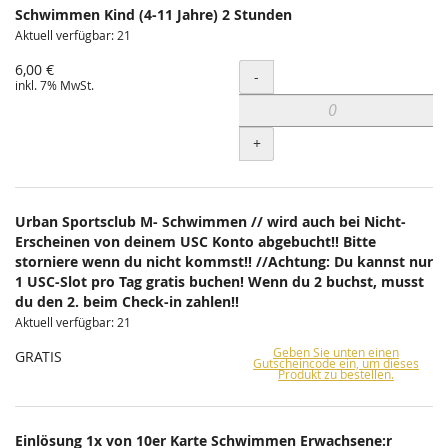
Schwimmen Kind (4-11 Jahre) 2 Stunden
Aktuell verfügbar: 21
6,00 €
Menge
-
inkl. 7% MwSt.
+
Urban Sportsclub M- Schwimmen // wird auch bei Nicht-
Erscheinen von deinem USC Konto abgebucht!! Bitte
storniere wenn du nicht kommst!! //Achtung: Du kannst nur
1 USC-Slot pro Tag gratis buchen! Wenn du 2 buchst, musst
du den 2. beim Check-in zahlen!!
Aktuell verfügbar: 21
Geben Sie unten einen
GRATIS
Gutscheincode ein, um dieses
Produkt zu bestellen.
Einlösung 1x von 10er Karte Schwimmen Erwachsene:r