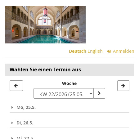
Zum
Haupt-
Inhalt
springen
Deutsch
English
Anmelden
Wählen Sie einen Termin aus
Woche
Woche
zur
Anzeige
Mo, 25.5.
auswählen
Di, 26.5.
Mi, 27.5.