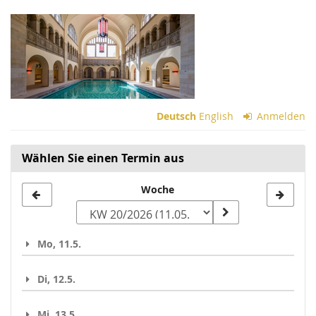
Zum
Haupt-
Inhalt
springen
Deutsch
English
Anmelden
Wählen Sie einen Termin aus
Woche
Woche
zur
Anzeige
Mo, 11.5.
auswählen
Di, 12.5.
Mi, 13.5.