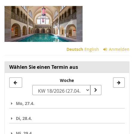
Zum
Haupt-
Inhalt
springen
Deutsch
English
Anmelden
Wählen Sie einen Termin aus
Woche
Woche
zur
Anzeige
Mo, 27.4.
auswählen
Di, 28.4.
Mi, 29.4.