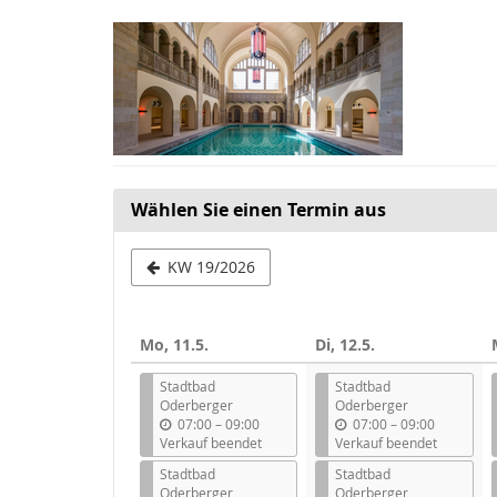
Zum
Haupt-
Inhalt
springen
Wählen Sie einen Termin aus
Woche
KW 19/2026
zur
Anzeige
Mo, 11.5.
Di, 12.5.
auswählen
Stadtbad
Stadtbad
Oderberger
Oderberger
b
b
07:00
–
09:00
07:00
–
09:00
i
i
Verkauf beendet
Verkauf beendet
s
s
Stadtbad
Stadtbad
Oderberger
Oderberger