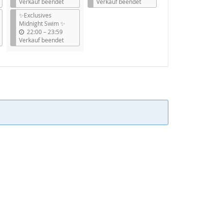
i
i
Verkauf beendet
Verkauf beendet
s
s
✨Exclusives
Midnight Swim ✨
b
22:00
–
23:59
i
Verkauf beendet
s