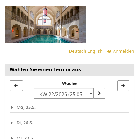
Zum
Haupt-
Inhalt
springen
Deutsch
English
Anmelden
Wählen Sie einen Termin aus
Woche
Woche
zur
Anzeige
Mo, 25.5.
auswählen
Di, 26.5.
Mi, 27.5.