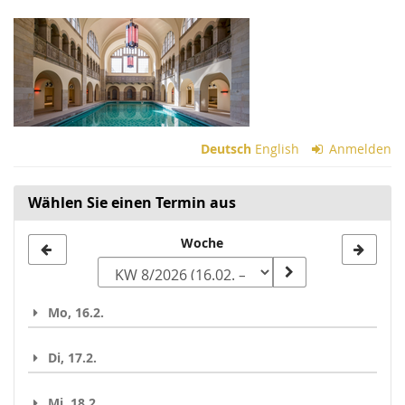
Zum
Haupt-
Inhalt
springen
Deutsch
English
Anmelden
Wählen Sie einen Termin aus
Woche
Woche
zur
Anzeige
Mo, 16.2.
auswählen
Di, 17.2.
Mi, 18.2.