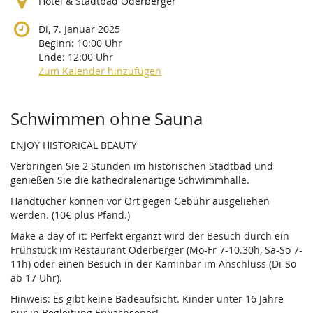
Hotel & Stadtbad Oderberger
Di, 7. Januar 2025
Beginn:
10:00
Uhr
Ende:
12:00
Uhr
Zum Kalender hinzufügen
Produkte
Schwimmen ohne Sauna
ENJOY HISTORICAL BEAUTY
Verbringen Sie 2 Stunden im historischen Stadtbad und
genießen Sie die kathedralenartige Schwimmhalle.
Handtücher können vor Ort gegen Gebühr ausgeliehen
werden. (10€ plus Pfand.)
Make a day of it: Perfekt ergänzt wird der Besuch durch ein
Frühstück im Restaurant Oderberger (Mo-Fr 7-10.30h, Sa-So 7-
11h) oder einen Besuch in der Kaminbar im Anschluss (Di-So
ab 17 Uhr).
Hinweis: Es gibt keine Badeaufsicht. Kinder unter 16 Jahre
nur in Begleitung Erwachsener!