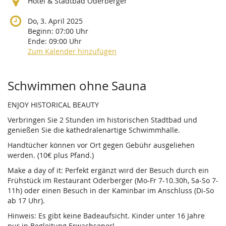
Hotel & Stadtbad Oderberger
Do, 3. April 2025
Beginn:
07:00
Uhr
Ende:
09:00
Uhr
Zum Kalender hinzufügen
Produkte
Schwimmen ohne Sauna
ENJOY HISTORICAL BEAUTY
Verbringen Sie 2 Stunden im historischen Stadtbad und
genießen Sie die kathedralenartige Schwimmhalle.
Handtücher können vor Ort gegen Gebühr ausgeliehen
werden. (10€ plus Pfand.)
Make a day of it: Perfekt ergänzt wird der Besuch durch ein
Frühstück im Restaurant Oderberger (Mo-Fr 7-10.30h, Sa-So 7-
11h) oder einen Besuch in der Kaminbar im Anschluss (Di-So
ab 17 Uhr).
Hinweis: Es gibt keine Badeaufsicht. Kinder unter 16 Jahre
nur in Begleitung Erwachsener!