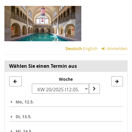
Zum
Haupt-
Inhalt
springen
Deutsch
English
Anmelden
Wählen Sie einen Termin aus
Woche
Woche
zur
Anzeige
Mo, 12.5.
auswählen
Di, 13.5.
Mi, 14.5.