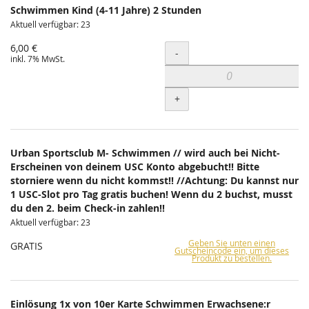
Schwimmen Kind (4-11 Jahre) 2 Stunden
Aktuell verfügbar: 23
6,00 €
Menge
-
inkl. 7% MwSt.
+
Urban Sportsclub M- Schwimmen // wird auch bei Nicht-
Erscheinen von deinem USC Konto abgebucht!! Bitte
storniere wenn du nicht kommst!! //Achtung: Du kannst nur
1 USC-Slot pro Tag gratis buchen! Wenn du 2 buchst, musst
du den 2. beim Check-in zahlen!!
Aktuell verfügbar: 23
Geben Sie unten einen
GRATIS
Gutscheincode ein, um dieses
Produkt zu bestellen.
Einlösung 1x von 10er Karte Schwimmen Erwachsene:r