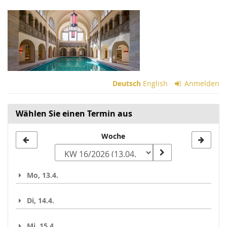
Zum
Haupt-
Inhalt
springen
Deutsch
English
Anmelden
Wählen Sie einen Termin aus
Woche
Woche
zur
Anzeige
Mo, 13.4.
auswählen
Di, 14.4.
Mi, 15.4.