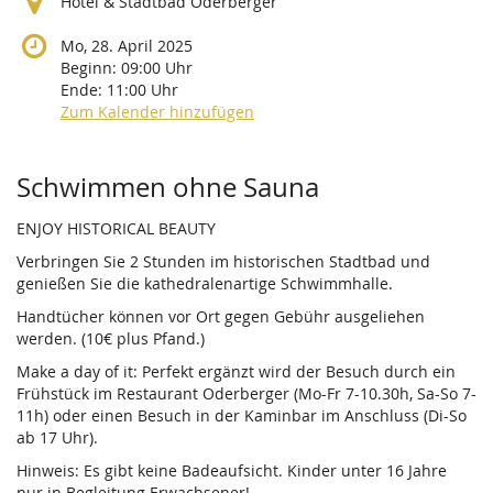
Hotel & Stadtbad Oderberger
Mo, 28. April 2025
Beginn:
09:00
Uhr
Ende:
11:00
Uhr
Zum Kalender hinzufügen
Produkte
Schwimmen ohne Sauna
ENJOY HISTORICAL BEAUTY
Verbringen Sie 2 Stunden im historischen Stadtbad und
genießen Sie die kathedralenartige Schwimmhalle.
Handtücher können vor Ort gegen Gebühr ausgeliehen
werden. (10€ plus Pfand.)
Make a day of it: Perfekt ergänzt wird der Besuch durch ein
Frühstück im Restaurant Oderberger (Mo-Fr 7-10.30h, Sa-So 7-
11h) oder einen Besuch in der Kaminbar im Anschluss (Di-So
ab 17 Uhr).
Hinweis: Es gibt keine Badeaufsicht. Kinder unter 16 Jahre
nur in Begleitung Erwachsener!