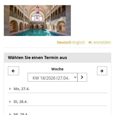
Zum
Haupt-
Inhalt
springen
Deutsch
English
Anmelden
Wählen Sie einen Termin aus
Woche
Woche
zur
Anzeige
Mo, 27.4.
auswählen
Di, 28.4.
Mi, 29.4.