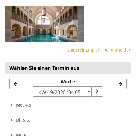
Zum
Haupt-
Inhalt
springen
Deutsch
English
Anmelden
Wählen Sie einen Termin aus
Woche
Woche
zur
Anzeige
Mo, 4.5.
auswählen
Di, 5.5.
Mi, 6.5.