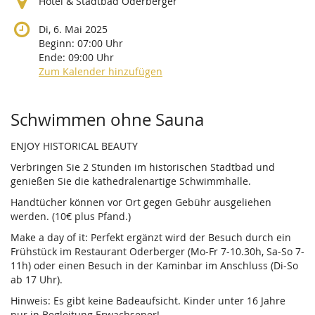
Hotel & Stadtbad Oderberger
Di, 6. Mai 2025
Beginn:
07:00
Uhr
Ende:
09:00
Uhr
Zum Kalender hinzufügen
Produkte
Schwimmen ohne Sauna
ENJOY HISTORICAL BEAUTY
Verbringen Sie 2 Stunden im historischen Stadtbad und
genießen Sie die kathedralenartige Schwimmhalle.
Handtücher können vor Ort gegen Gebühr ausgeliehen
werden. (10€ plus Pfand.)
Make a day of it: Perfekt ergänzt wird der Besuch durch ein
Frühstück im Restaurant Oderberger (Mo-Fr 7-10.30h, Sa-So 7-
11h) oder einen Besuch in der Kaminbar im Anschluss (Di-So
ab 17 Uhr).
Hinweis: Es gibt keine Badeaufsicht. Kinder unter 16 Jahre
nur in Begleitung Erwachsener!