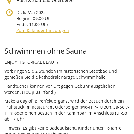
Hotel & Stadtbad Oderberger
Di, 6. Mai 2025
Beginn:
09:00
Uhr
Ende:
11:00
Uhr
Zum Kalender hinzufügen
Produkte
Schwimmen ohne Sauna
ENJOY HISTORICAL BEAUTY
Verbringen Sie 2 Stunden im historischen Stadtbad und
genießen Sie die kathedralenartige Schwimmhalle.
Handtücher können vor Ort gegen Gebühr ausgeliehen
werden. (10€ plus Pfand.)
Make a day of it: Perfekt ergänzt wird der Besuch durch ein
Frühstück im Restaurant Oderberger (Mo-Fr 7-10.30h, Sa-So 7-
11h) oder einen Besuch in der Kaminbar im Anschluss (Di-So
ab 17 Uhr).
Hinweis: Es gibt keine Badeaufsicht. Kinder unter 16 Jahre
nur in Begleitung Erwachsener!