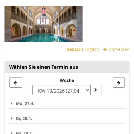
Zum
Haupt-
Inhalt
springen
Deutsch
English
Anmelden
Wählen Sie einen Termin aus
Woche
Woche
zur
Anzeige
Mo, 27.4.
auswählen
Di, 28.4.
Mi, 29.4.