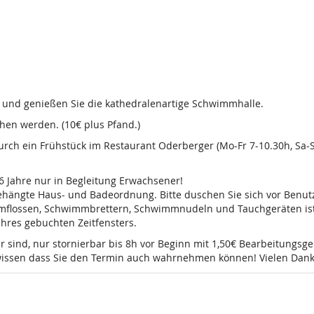
d und genießen Sie die kathedralenartige Schwimmhalle.
en werden. (10€ plus Pfand.)
 durch ein Frühstück im Restaurant Oderberger (Mo-Fr 7-10.30h, Sa
16 Jahre nur in Begleitung Erwachsener!
sgehängte Haus- und Badeordnung. Bitte duschen Sie sich vor Ben
mmflossen, Schwimmbrettern, Schwimmnudeln und Tauchgeräten ist 
 Ihres gebuchten Zeitfensters.
r sind, nur stornierbar bis 8h vor Beginn mit 1,50€ Bearbeitungsg
e wissen dass Sie den Termin auch wahrnehmen können! Vielen Dank