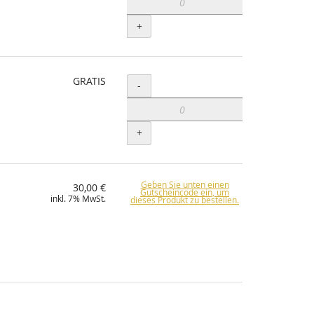
+
GRATIS
Menge
-
+
Geben Sie unten einen
30,00 €
Gutscheincode ein, um
inkl. 7% MwSt.
dieses Produkt zu bestellen.