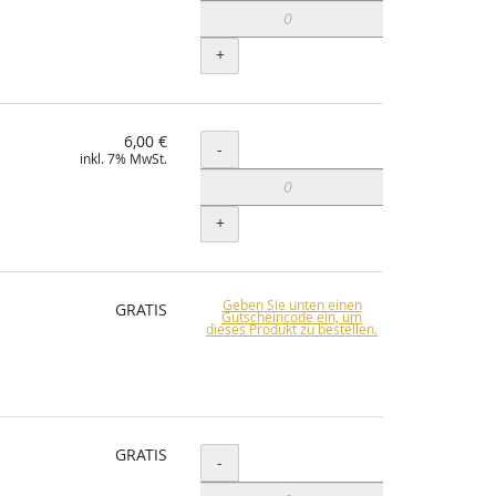
+
6,00 €
Menge
-
inkl. 7% MwSt.
+
Geben Sie unten einen
GRATIS
Gutscheincode ein, um
dieses Produkt zu bestellen.
GRATIS
Menge
-