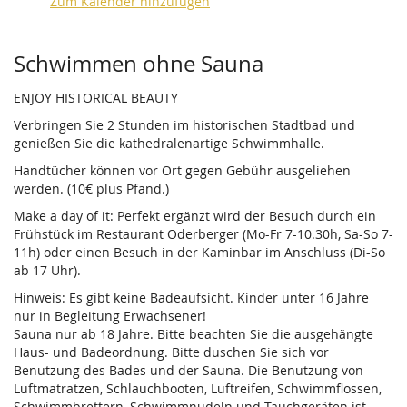
Zum Kalender hinzufügen
Produkte
Schwimmen ohne Sauna
ENJOY HISTORICAL BEAUTY
Verbringen Sie 2 Stunden im historischen Stadtbad und
genießen Sie die kathedralenartige Schwimmhalle.
Handtücher können vor Ort gegen Gebühr ausgeliehen
werden. (10€ plus Pfand.)
Make a day of it: Perfekt ergänzt wird der Besuch durch ein
Frühstück im Restaurant Oderberger (Mo-Fr 7-10.30h, Sa-So 7-
11h) oder einen Besuch in der Kaminbar im Anschluss (Di-So
ab 17 Uhr).
Hinweis: Es gibt keine Badeaufsicht. Kinder unter 16 Jahre
nur in Begleitung Erwachsener!
Sauna nur ab 18 Jahre. Bitte beachten Sie die ausgehängte
Haus- und Badeordnung. Bitte duschen Sie sich vor
Benutzung des Bades und der Sauna. Die Benutzung von
Luftmatratzen, Schlauchbooten, Luftreifen, Schwimmflossen,
Schwimmbrettern, Schwimmnudeln und Tauchgeräten ist