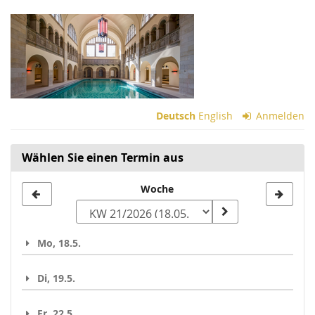
Zum
Haupt-
Inhalt
springen
Deutsch
English
Anmelden
Wählen Sie einen Termin aus
Woche
Woche
zur
Anzeige
Mo, 18.5.
auswählen
Di, 19.5.
Fr, 22.5.