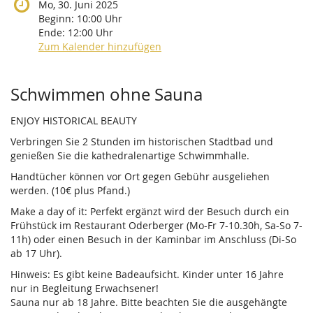
Mo, 30. Juni 2025
Beginn:
10:00
Uhr
Ende:
12:00
Uhr
Zum Kalender hinzufügen
Produkte
Schwimmen ohne Sauna
ENJOY HISTORICAL BEAUTY
Verbringen Sie 2 Stunden im historischen Stadtbad und
genießen Sie die kathedralenartige Schwimmhalle.
Handtücher können vor Ort gegen Gebühr ausgeliehen
werden. (10€ plus Pfand.)
Make a day of it: Perfekt ergänzt wird der Besuch durch ein
Frühstück im Restaurant Oderberger (Mo-Fr 7-10.30h, Sa-So 7-
11h) oder einen Besuch in der Kaminbar im Anschluss (Di-So
ab 17 Uhr).
Hinweis: Es gibt keine Badeaufsicht. Kinder unter 16 Jahre
nur in Begleitung Erwachsener!
Sauna nur ab 18 Jahre. Bitte beachten Sie die ausgehängte