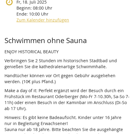
Fr, 18. Juli 2025
Beginn:
08:00
Uhr
Ende:
10:00
Uhr
Zum Kalender hinzufügen
Produkte
Schwimmen ohne Sauna
ENJOY HISTORICAL BEAUTY
Verbringen Sie 2 Stunden im historischen Stadtbad und
genießen Sie die kathedralenartige Schwimmhalle.
Handtücher können vor Ort gegen Gebühr ausgeliehen
werden. (10€ plus Pfand.)
Make a day of it: Perfekt ergänzt wird der Besuch durch ein
Frühstück im Restaurant Oderberger (Mo-Fr 7-10.30h, Sa-So 7-
11h) oder einen Besuch in der Kaminbar im Anschluss (Di-So
ab 17 Uhr).
Hinweis: Es gibt keine Badeaufsicht. Kinder unter 16 Jahre
nur in Begleitung Erwachsener!
Sauna nur ab 18 Jahre. Bitte beachten Sie die ausgehängte